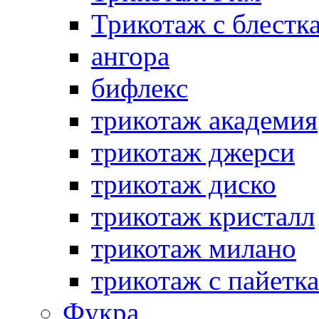
Трикотаж с блестк
ангора
бифлекс
трикотаж академия
трикотаж джерси
трикотаж диско
трикотаж кристалл
трикотаж милано
трикотаж с пайетк
Фукра