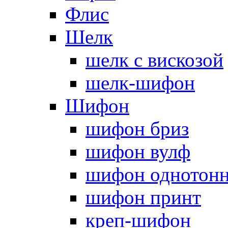
Флис
Шелк
шелк с вискозой
шелк-шифон
Шифон
шифон бриз
шифон вулф
шифон однотон
шифон принт
креп-шифон