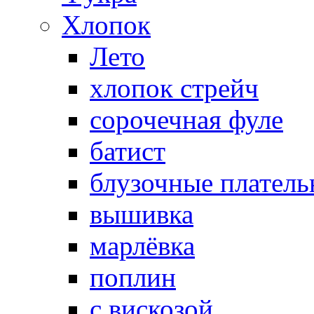
Хлопок
Лето
хлопок стрейч
cорочечная фуле
батист
блузочные плател
вышивка
марлёвка
поплин
с вискозой