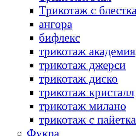
Трикотаж с блестк
ангора
бифлекс
трикотаж академия
трикотаж джерси
трикотаж диско
трикотаж кристалл
трикотаж милано
трикотаж с пайетк
Фукра