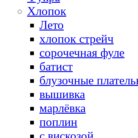
Хлопок
Лето
хлопок стрейч
cорочечная фуле
батист
блузочные плател
вышивка
марлёвка
поплин
с вискозой