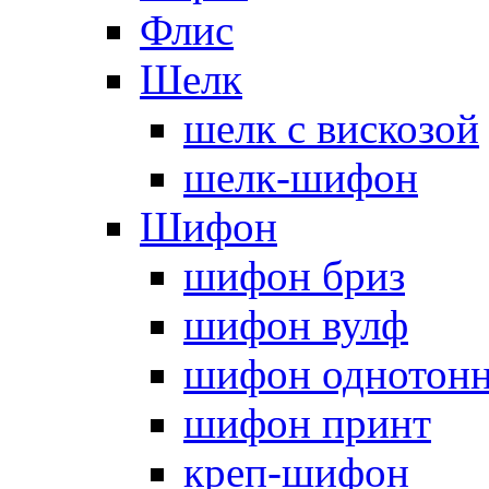
Флис
Шелк
шелк с вискозой
шелк-шифон
Шифон
шифон бриз
шифон вулф
шифон однотон
шифон принт
креп-шифон