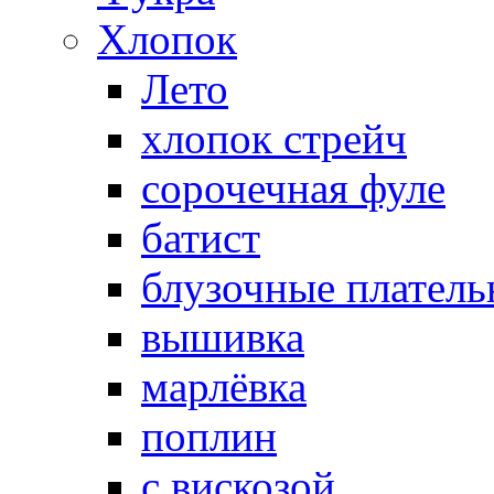
Хлопок
Лето
хлопок стрейч
cорочечная фуле
батист
блузочные плател
вышивка
марлёвка
поплин
с вискозой