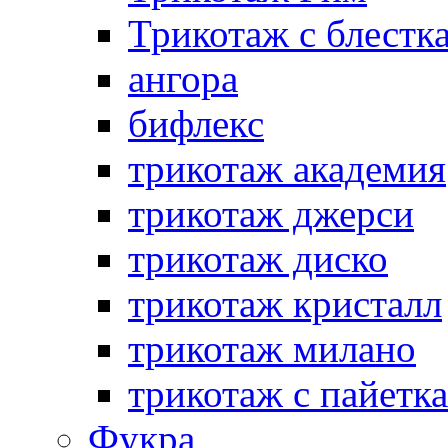
Трикотаж с блестк
ангора
бифлекс
трикотаж академия
трикотаж джерси
трикотаж диско
трикотаж кристалл
трикотаж милано
трикотаж с пайетк
Фукра