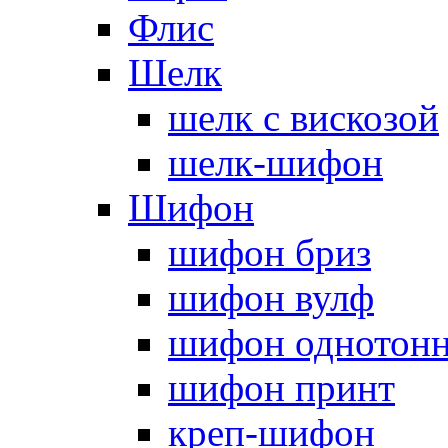
Флис
Шелк
шелк с вискозой
шелк-шифон
Шифон
шифон бриз
шифон вулф
шифон однотон
шифон принт
креп-шифон