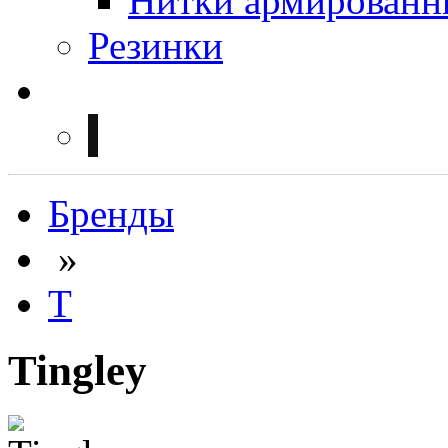
Нитки армированн
Резинки
Бренды
»
T
Tingley