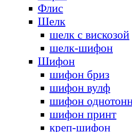
Флис
Шелк
шелк с вискозой
шелк-шифон
Шифон
шифон бриз
шифон вулф
шифон однотон
шифон принт
креп-шифон