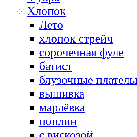
Хлопок
Лето
хлопок стрейч
cорочечная фуле
батист
блузочные плател
вышивка
марлёвка
поплин
с вискозой