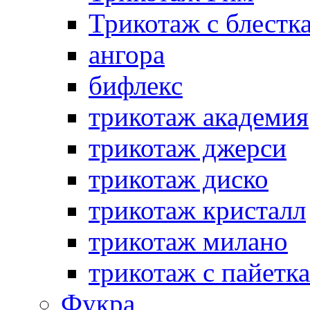
Трикотаж с блестк
ангора
бифлекс
трикотаж академия
трикотаж джерси
трикотаж диско
трикотаж кристалл
трикотаж милано
трикотаж с пайетк
Фукра