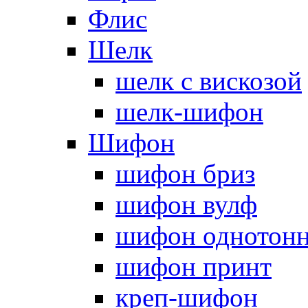
Флис
Шелк
шелк с вискозой
шелк-шифон
Шифон
шифон бриз
шифон вулф
шифон однотон
шифон принт
креп-шифон