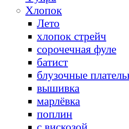
Хлопок
Лето
хлопок стрейч
cорочечная фуле
батист
блузочные плател
вышивка
марлёвка
поплин
с вискозой