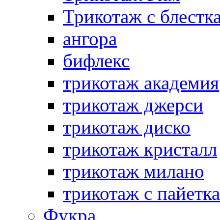
Трикотаж с блестк
ангора
бифлекс
трикотаж академия
трикотаж джерси
трикотаж диско
трикотаж кристалл
трикотаж милано
трикотаж с пайетк
Фукра