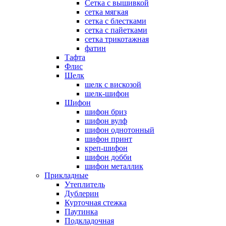
Сетка с вышивкой
сетка мягкая
сетка с блестками
сетка с пайетками
сетка трикотажная
фатин
Тафта
Флис
Шелк
шелк с вискозой
шелк-шифон
Шифон
шифон бриз
шифон вулф
шифон однотонный
шифон принт
креп-шифон
шифон добби
шифон металлик
Прикладные
Утеплитель
Дублерин
Курточная стежка
Паутинка
Подкладочная