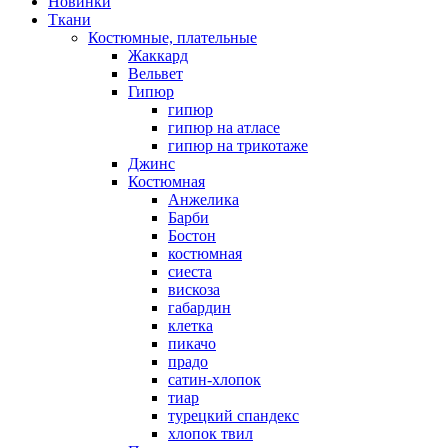
Новинки
Ткани
Костюмные, плательные
Жаккард
Вельвет
Гипюр
гипюр
гипюр на атласе
гипюр на трикотаже
Джинс
Костюмная
Анжелика
Барби
Бостон
костюмная
сиеста
вискоза
габардин
клетка
пикачо
прадо
сатин-хлопок
тиар
турецкий спандекс
хлопок твил