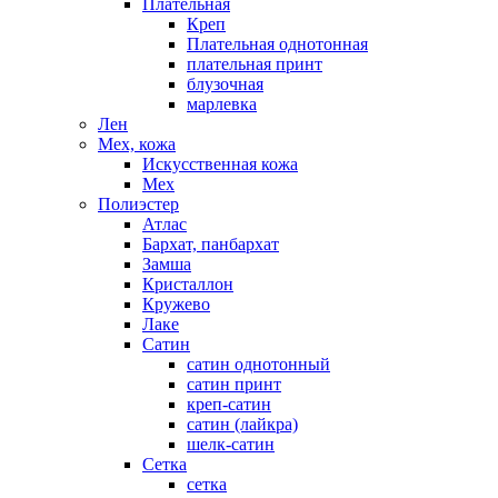
Плательная
Креп
Плательная однотонная
плательная принт
блузочная
марлевка
Лен
Мех, кожа
Искусственная кожа
Мех
Полиэстер
Атлас
Бархат, панбархат
Замша
Кристаллон
Кружево
Лаке
Сатин
сатин однотонный
сатин принт
креп-сатин
сатин (лайкра)
шелк-сатин
Сетка
сетка