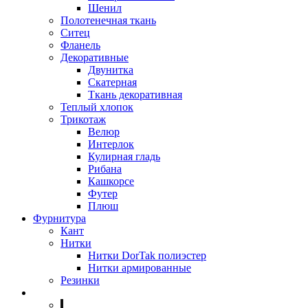
Шенил
Полотенечная ткань
Ситец
Фланель
Декоративные
Двунитка
Скатерная
Ткань декоративная
Теплый хлопок
Трикотаж
Велюр
Интерлок
Кулирная гладь
Рибана
Кашкорсе
Футер
Плюш
Фурнитура
Кант
Нитки
Нитки DorTak полиэстер
Нитки армированные
Резинки