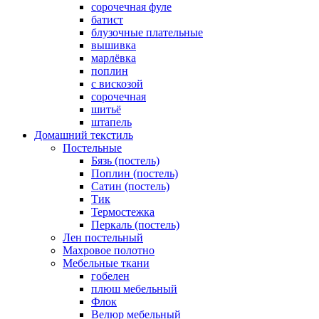
cорочечная фуле
батист
блузочные плательные
вышивка
марлёвка
поплин
с вискозой
сорочечная
шитьё
штапель
Домашний текстиль
Постельные
Бязь (постель)
Поплин (постель)
Сатин (постель)
Тик
Термостежка
Перкаль (постель)
Лен постельный
Махровое полотно
Мебельные ткани
гобелен
плюш мебельный
Флок
Велюр мебельный