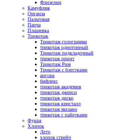
Флизелин
Камуфляж
Органза
Пальтовая
Парча
Плащевка
Трикотаж
Трикотаж голограмма
трикотаж однотонный
Трикотаж подкладочный
трикотаж принт
Трикотаж Рим
Трикотаж с блестками
ангора
бифлекс
трикотаж академия
трикотаж джерси
трикотаж диско
трикотаж кристалл
трикотаж милано
трикотаж с пайетками
Фукра
Хлопок
Лето
хлопок стрейч