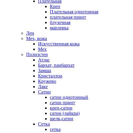
Плательная
Креп
Плательная однотонная
плательная принт
блузочная
марлевка
Лен
Мех, кожа
Искусственная кожа
Мех
Полиэстер
Атлас
Бархат, панбархат
Замша
Кристаллон
Кружево
Лаке
Сатин
сатин однотонный
сатин принт
креп-сатин
сатин (лайкра)
шелк-сатин
Сетка
сетка