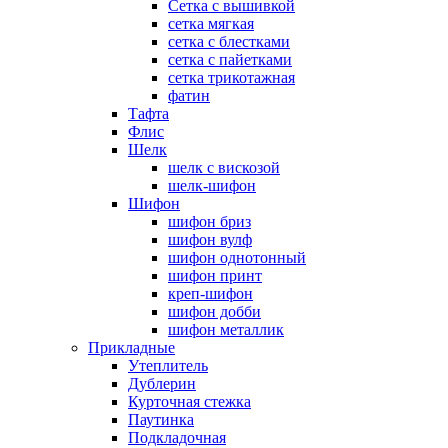
Сетка с вышивкой
сетка мягкая
сетка с блестками
сетка с пайетками
сетка трикотажная
фатин
Тафта
Флис
Шелк
шелк с вискозой
шелк-шифон
Шифон
шифон бриз
шифон вулф
шифон однотонный
шифон принт
креп-шифон
шифон добби
шифон металлик
Прикладные
Утеплитель
Дублерин
Курточная стежка
Паутинка
Подкладочная