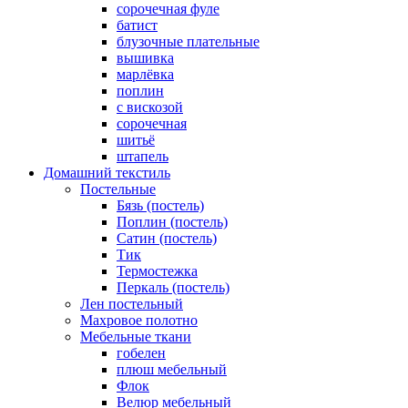
cорочечная фуле
батист
блузочные плательные
вышивка
марлёвка
поплин
с вискозой
сорочечная
шитьё
штапель
Домашний текстиль
Постельные
Бязь (постель)
Поплин (постель)
Сатин (постель)
Тик
Термостежка
Перкаль (постель)
Лен постельный
Махровое полотно
Мебельные ткани
гобелен
плюш мебельный
Флок
Велюр мебельный