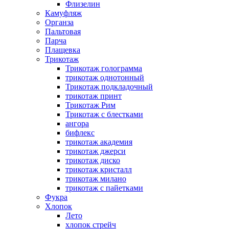
Флизелин
Камуфляж
Органза
Пальтовая
Парча
Плащевка
Трикотаж
Трикотаж голограмма
трикотаж однотонный
Трикотаж подкладочный
трикотаж принт
Трикотаж Рим
Трикотаж с блестками
ангора
бифлекс
трикотаж академия
трикотаж джерси
трикотаж диско
трикотаж кристалл
трикотаж милано
трикотаж с пайетками
Фукра
Хлопок
Лето
хлопок стрейч