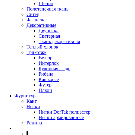
Шенил
Полотенечная ткань
Ситец
Фланель
Декоративные
Двунитка
Скатерная
Ткань декоративная
Теплый хлопок
Трикотаж
Велюр
Интерлок
Кулирная гладь
Рибана
Кашкорсе
Футер
Плюш
Фурнитура
Кант
Нитки
Нитки DorTak полиэстер
Нитки армированные
Резинки