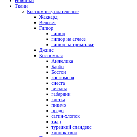
Новинки
Ткани
Костюмные, плательные
Жаккард
Вельвет
Гипюр
гипюр
гипюр на атласе
гипюр на трикотаже
Джинс
Костюмная
Анжелика
Барби
Бостон
костюмная
сиеста
вискоза
габардин
клетка
пикачо
прадо
сатин-хлопок
тиар
турецкий спандекс
хлопок твил