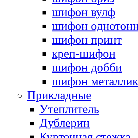
шифон вулф
шифон однотон
шифон принт
креп-шифон
шифон добби
шифон металли
Прикладные
Утеплитель
Дублерин
Курточная стежка