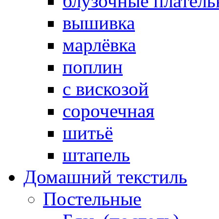
блузочные плател
вышивка
марлёвка
поплин
с вискозой
сорочечная
шитьё
штапель
Домашний текстиль
Постельные