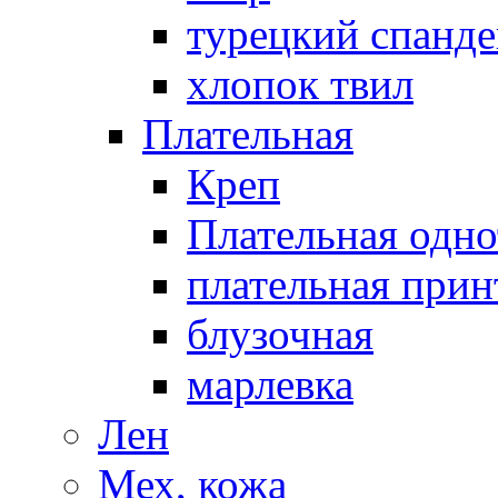
турецкий спанде
хлопок твил
Плательная
Креп
Плательная одно
плательная прин
блузочная
марлевка
Лен
Мех, кожа