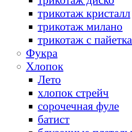
трикотаж кристалл
трикотаж милано
трикотаж с пайетк
Фукра
Хлопок
Лето
хлопок стрейч
cорочечная фуле
батист