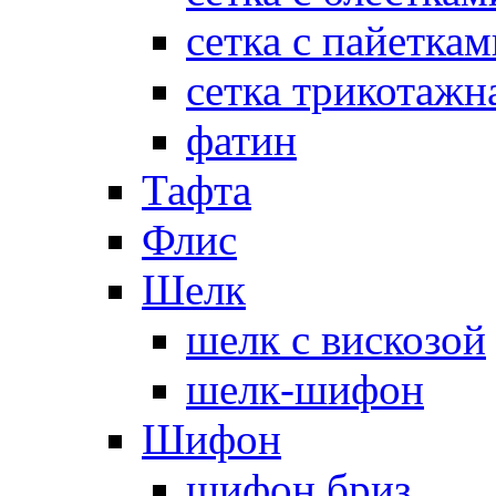
сетка с пайеткам
сетка трикотажн
фатин
Тафта
Флис
Шелк
шелк с вискозой
шелк-шифон
Шифон
шифон бриз