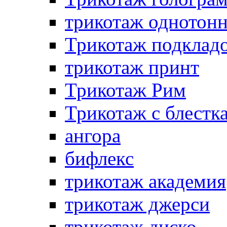
трикотаж однотон
Трикотаж подклад
трикотаж принт
Трикотаж Рим
Трикотаж с блестк
ангора
бифлекс
трикотаж академия
трикотаж джерси
трикотаж диско