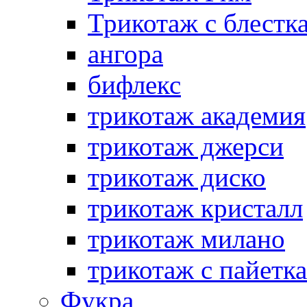
Трикотаж с блестк
ангора
бифлекс
трикотаж академия
трикотаж джерси
трикотаж диско
трикотаж кристалл
трикотаж милано
трикотаж с пайетк
Фукра