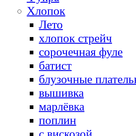
Хлопок
Лето
хлопок стрейч
cорочечная фуле
батист
блузочные плател
вышивка
марлёвка
поплин
с вискозой