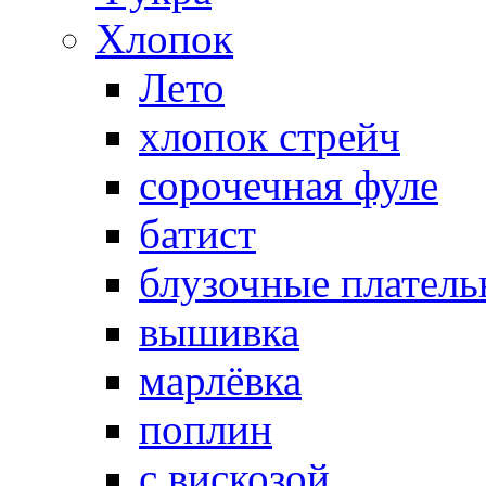
Хлопок
Лето
хлопок стрейч
cорочечная фуле
батист
блузочные плател
вышивка
марлёвка
поплин
с вискозой