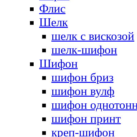
Флис
Шелк
шелк с вискозой
шелк-шифон
Шифон
шифон бриз
шифон вулф
шифон однотон
шифон принт
креп-шифон