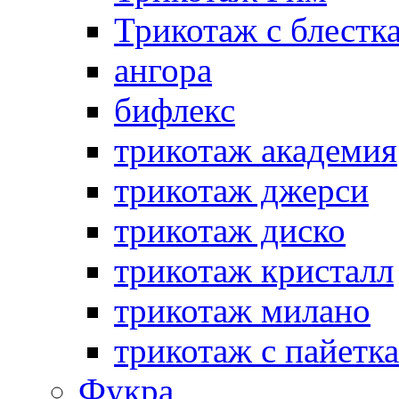
Трикотаж с блестк
ангора
бифлекс
трикотаж академия
трикотаж джерси
трикотаж диско
трикотаж кристалл
трикотаж милано
трикотаж с пайетк
Фукра