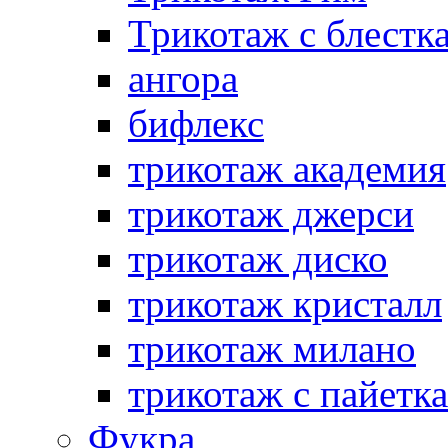
Трикотаж с блестк
ангора
бифлекс
трикотаж академия
трикотаж джерси
трикотаж диско
трикотаж кристалл
трикотаж милано
трикотаж с пайетк
Фукра