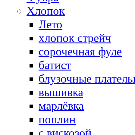
Хлопок
Лето
хлопок стрейч
cорочечная фуле
батист
блузочные плател
вышивка
марлёвка
поплин
с вискозой