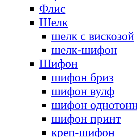
Флис
Шелк
шелк с вискозой
шелк-шифон
Шифон
шифон бриз
шифон вулф
шифон однотон
шифон принт
креп-шифон