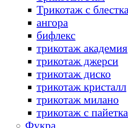
Трикотаж с блестк
ангора
бифлекс
трикотаж академия
трикотаж джерси
трикотаж диско
трикотаж кристалл
трикотаж милано
трикотаж с пайетк
Фукра