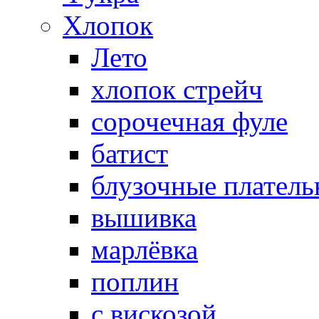
Хлопок
Лето
хлопок стрейч
cорочечная фуле
батист
блузочные плател
вышивка
марлёвка
поплин
с вискозой