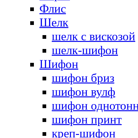
Флис
Шелк
шелк с вискозой
шелк-шифон
Шифон
шифон бриз
шифон вулф
шифон однотон
шифон принт
креп-шифон