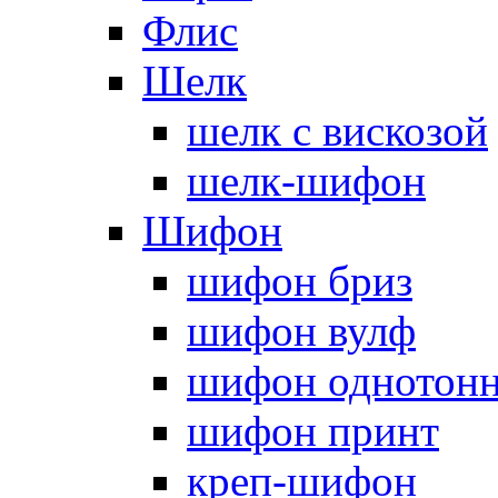
Флис
Шелк
шелк с вискозой
шелк-шифон
Шифон
шифон бриз
шифон вулф
шифон однотон
шифон принт
креп-шифон