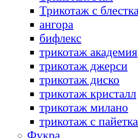
Трикотаж с блестк
ангора
бифлекс
трикотаж академия
трикотаж джерси
трикотаж диско
трикотаж кристалл
трикотаж милано
трикотаж с пайетк
Фукра