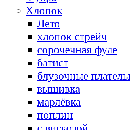
Хлопок
Лето
хлопок стрейч
cорочечная фуле
батист
блузочные плател
вышивка
марлёвка
поплин
с вискозой