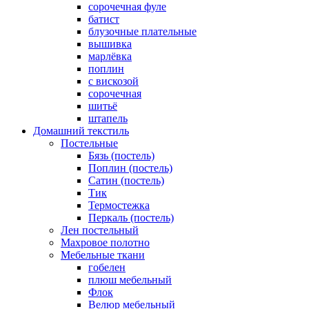
cорочечная фуле
батист
блузочные плательные
вышивка
марлёвка
поплин
с вискозой
сорочечная
шитьё
штапель
Домашний текстиль
Постельные
Бязь (постель)
Поплин (постель)
Сатин (постель)
Тик
Термостежка
Перкаль (постель)
Лен постельный
Махровое полотно
Мебельные ткани
гобелен
плюш мебельный
Флок
Велюр мебельный