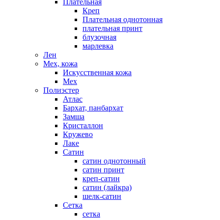
Плательная
Креп
Плательная однотонная
плательная принт
блузочная
марлевка
Лен
Мех, кожа
Искусственная кожа
Мех
Полиэстер
Атлас
Бархат, панбархат
Замша
Кристаллон
Кружево
Лаке
Сатин
сатин однотонный
сатин принт
креп-сатин
сатин (лайкра)
шелк-сатин
Сетка
сетка