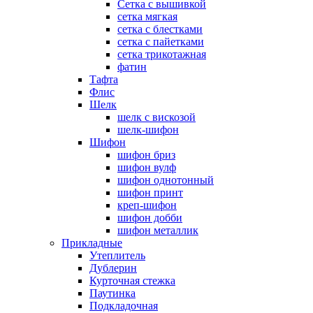
Сетка с вышивкой
сетка мягкая
сетка с блестками
сетка с пайетками
сетка трикотажная
фатин
Тафта
Флис
Шелк
шелк с вискозой
шелк-шифон
Шифон
шифон бриз
шифон вулф
шифон однотонный
шифон принт
креп-шифон
шифон добби
шифон металлик
Прикладные
Утеплитель
Дублерин
Курточная стежка
Паутинка
Подкладочная