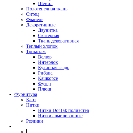
Шенил
Полотенечная ткань
Ситец
Фланель
Декоративные
Двунитка
Скатерная
Ткань декоративная
Теплый хлопок
Трикотаж
Велюр
Интерлок
Кулирная гладь
Рибана
Кашкорсе
Футер
Плюш
Фурнитура
Кант
Нитки
Нитки DorTak полиэстер
Нитки армированные
Резинки