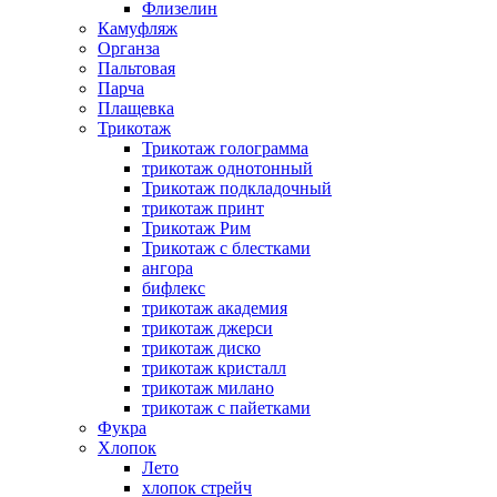
Флизелин
Камуфляж
Органза
Пальтовая
Парча
Плащевка
Трикотаж
Трикотаж голограмма
трикотаж однотонный
Трикотаж подкладочный
трикотаж принт
Трикотаж Рим
Трикотаж с блестками
ангора
бифлекс
трикотаж академия
трикотаж джерси
трикотаж диско
трикотаж кристалл
трикотаж милано
трикотаж с пайетками
Фукра
Хлопок
Лето
хлопок стрейч