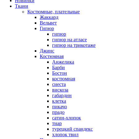
Новинки
Ткани
Костюмные, плательные
Жаккард
Вельвет
Гипюр
гипюр
гипюр на атласе
гипюр на трикотаже
Джинс
Костюмная
Анжелика
Барби
Бостон
костюмная
сиеста
вискоза
габардин
клетка
пикачо
прадо
сатин-хлопок
тиар
турецкий спандекс
хлопок твил