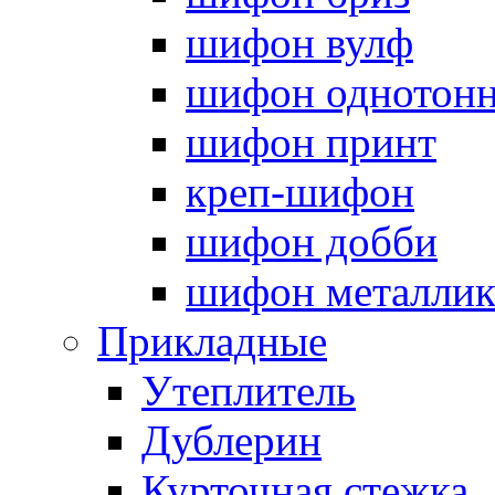
шифон вулф
шифон однотон
шифон принт
креп-шифон
шифон добби
шифон металли
Прикладные
Утеплитель
Дублерин
Курточная стежка