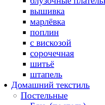
блузочные плател
вышивка
марлёвка
поплин
с вискозой
сорочечная
шитьё
штапель
Домашний текстиль
Постельные