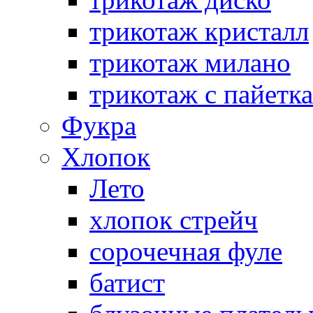
трикотаж кристалл
трикотаж милано
трикотаж с пайетк
Фукра
Хлопок
Лето
хлопок стрейч
cорочечная фуле
батист