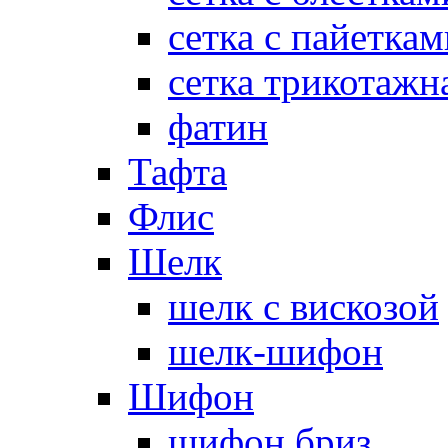
сетка с пайеткам
сетка трикотажн
фатин
Тафта
Флис
Шелк
шелк с вискозой
шелк-шифон
Шифон
шифон бриз