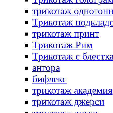
трикотаж однотон
Трикотаж подклад
трикотаж принт
Трикотаж Рим
Трикотаж с блестк
ангора
бифлекс
трикотаж академия
трикотаж джерси
трикотаж диско