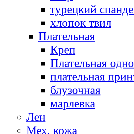
турецкий спанде
хлопок твил
Плательная
Креп
Плательная одно
плательная прин
блузочная
марлевка
Лен
Мех, кожа