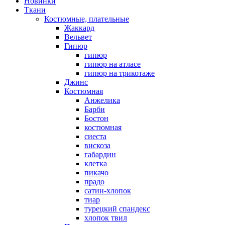
Новинки
Ткани
Костюмные, плательные
Жаккард
Вельвет
Гипюр
гипюр
гипюр на атласе
гипюр на трикотаже
Джинс
Костюмная
Анжелика
Барби
Бостон
костюмная
сиеста
вискоза
габардин
клетка
пикачо
прадо
сатин-хлопок
тиар
турецкий спандекс
хлопок твил