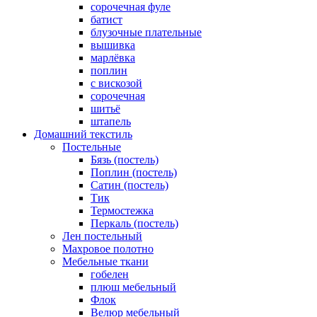
cорочечная фуле
батист
блузочные плательные
вышивка
марлёвка
поплин
с вискозой
сорочечная
шитьё
штапель
Домашний текстиль
Постельные
Бязь (постель)
Поплин (постель)
Сатин (постель)
Тик
Термостежка
Перкаль (постель)
Лен постельный
Махровое полотно
Мебельные ткани
гобелен
плюш мебельный
Флок
Велюр мебельный