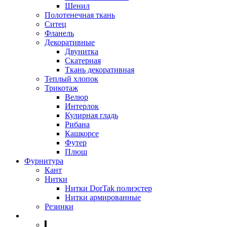
Шенил
Полотенечная ткань
Ситец
Фланель
Декоративные
Двунитка
Скатерная
Ткань декоративная
Теплый хлопок
Трикотаж
Велюр
Интерлок
Кулирная гладь
Рибана
Кашкорсе
Футер
Плюш
Фурнитура
Кант
Нитки
Нитки DorTak полиэстер
Нитки армированные
Резинки