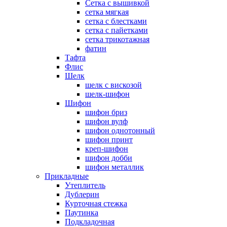
Сетка с вышивкой
сетка мягкая
сетка с блестками
сетка с пайетками
сетка трикотажная
фатин
Тафта
Флис
Шелк
шелк с вискозой
шелк-шифон
Шифон
шифон бриз
шифон вулф
шифон однотонный
шифон принт
креп-шифон
шифон добби
шифон металлик
Прикладные
Утеплитель
Дублерин
Курточная стежка
Паутинка
Подкладочная