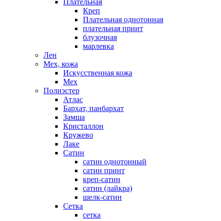
Плательная
Креп
Плательная однотонная
плательная принт
блузочная
марлевка
Лен
Мех, кожа
Искусственная кожа
Мех
Полиэстер
Атлас
Бархат, панбархат
Замша
Кристаллон
Кружево
Лаке
Сатин
сатин однотонный
сатин принт
креп-сатин
сатин (лайкра)
шелк-сатин
Сетка
сетка