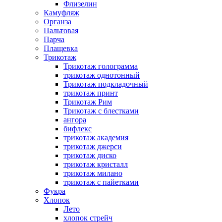
Флизелин
Камуфляж
Органза
Пальтовая
Парча
Плащевка
Трикотаж
Трикотаж голограмма
трикотаж однотонный
Трикотаж подкладочный
трикотаж принт
Трикотаж Рим
Трикотаж с блестками
ангора
бифлекс
трикотаж академия
трикотаж джерси
трикотаж диско
трикотаж кристалл
трикотаж милано
трикотаж с пайетками
Фукра
Хлопок
Лето
хлопок стрейч