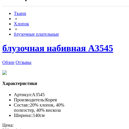
Ткани
»
Хлопок
»
блузочные плательные
блузочная набивная А3545
Обзор
Отзывы
Характеристики
Артикул:
А3545
Производитель:
Корея
Состав::
20% хлопок, 40%
полиэстер, 40% вискоза
Ширина::
140см
Цена: