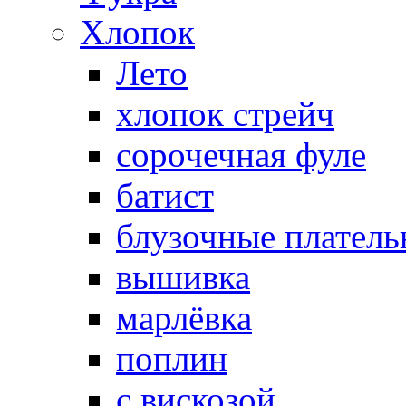
Хлопок
Лето
хлопок стрейч
cорочечная фуле
батист
блузочные плател
вышивка
марлёвка
поплин
с вискозой