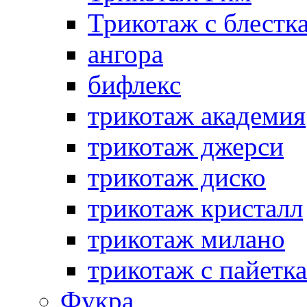
Трикотаж с блестк
ангора
бифлекс
трикотаж академия
трикотаж джерси
трикотаж диско
трикотаж кристалл
трикотаж милано
трикотаж с пайетк
Фукра