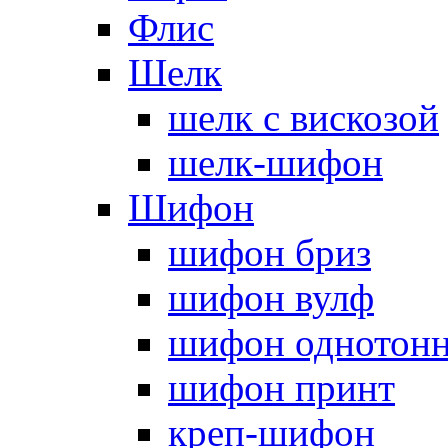
Флис
Шелк
шелк с вискозой
шелк-шифон
Шифон
шифон бриз
шифон вулф
шифон однотон
шифон принт
креп-шифон